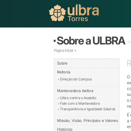
Sobre a ULBRA
Página Inicial
»
R
Sobre
Reitoria
O 
Direção do Campus
es
co
Mantenedora Aelbra
su
Ulbra contra o Assédio
o 
Fale com a Mantenedora
re
Transparência e Igualdade Salarial
É 
Missão, Visão, Princípios e Valores
a 
em
Histórico