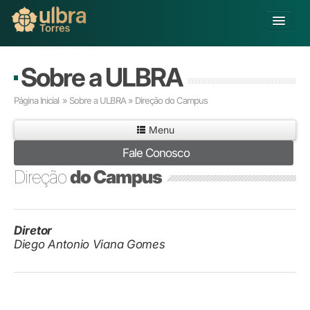
Alterar Unidade
Sobre a ULBRA
Buscar
Página Inicial
» Sobre a ULBRA » Direção do Campus
Já sou Aluno
Menu
Matricule-se
Fale Conosco
Educação Básica
Direção
do Campus
Graduação
Pós-graduação
Educação a Distância
Diretor
Pesquisa
Diego Antonio Viana Gomes
Extensão
Infraestrutura e Serviços
Inovação
Sobre a ULBRA