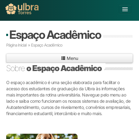
Alterar Unidade
Espaço Acadêmico
Buscar
Página Inicial
» Espaço Acadêmico
Já sou Aluno
Menu
Matricule-se
Sobre
o Espaço Acadêmico
Educação Básica
O espaço acadêmico é uma seção elaborada para facilitar o
Graduação
acesso dos estudantes de graduação da Ulbra às informações
Pós-graduação
mais importantes da rotina universitária. Navegue pelo menu ao
Educação a Distância
lado e saiba como funcionam os nossos sistemas de avaliação, de
Pesquisa
Autoatendimento, cursos de nivelamento, convênios empresariais,
financiamento estudantil, intercâmbio e muito mais.
Extensão
Infraestrutura e Serviços
Inovação
Sobre a ULBRA