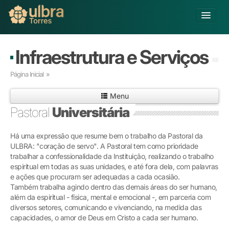
Alterar Unidade
Infraestrutura e Serviços
Buscar
Página Inicial
»
Já sou Aluno
Menu
Matricule-se
Pastoral
Universitária
Educação Básica
Há uma expressão que resume bem o trabalho da Pastoral da
Graduação
ULBRA: "coração de servo". A Pastoral tem como prioridade
Pós-graduação
trabalhar a confessionalidade da Instituição, realizando o trabalho
Educação a Distância
espiritual em todas as suas unidades, e até fora dela, com palavras
Pesquisa
e ações que procuram ser adequadas a cada ocasião.
Também trabalha agindo dentro das demais áreas do ser humano,
Extensão
além da espiritual - física, mental e emocional -, em parceria com
Infraestrutura e Serviços
diversos setores, comunicando e vivenciando, na medida das
Inovação
capacidades, o amor de Deus em Cristo a cada ser humano.
Sobre a ULBRA