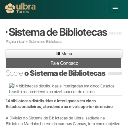
Alterar Unidade
Sistema de Bibliotecas
Buscar
Página Inicial
» Sistema de Bibliotecas
Já sou Aluno
Menu
Matricule-se
Fale Conosco
Educação Básica
Sobre
o Sistema de Bibliotecas
Graduação
Pós-graduação
Educação a Distância
Pesquisa
14 bibliotecas distribuídas e interligadas em cinco
Extensão
Estados
brasileiros, atendendo ao nível superior de ensino
Infraestrutura e Serviços
A Divisão do Sistema de Bibliotecas da Ulbra, sediada na
Inovação
Biblioteca Martinho Lutero do campus Canoas, tem como objetivo
Sobre a ULBRA