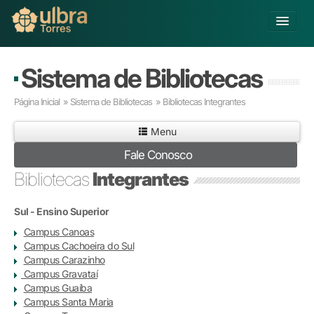
Alterar Unidade
Sistema de Bibliotecas
Buscar
Página Inicial
»
Sistema de Bibliotecas
»
Bibliotecas Integrantes
Já sou Aluno
Menu
Matricule-se
Fale Conosco
Educação Básica
Bibliotecas
Integrantes
Graduação
Pós-graduação
Sul - Ensino Superior
Educação a Distância
Campus Canoas
Pesquisa
Campus Cachoeira do Sul
Extensão
Campus Carazinho
Infraestrutura e Serviços
Campus Gravataí
Campus Guaíba
Inovação
Campus Santa Maria
Sobre a ULBRA