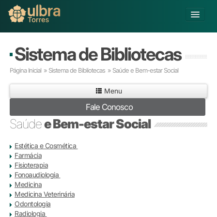
Alterar Unidade
Sistema de Bibliotecas
Buscar
Página Inicial
»
Sistema de Bibliotecas
»
Saúde e Bem-estar Social
Já sou Aluno
Menu
Matricule-se
Fale Conosco
Educação Básica
Saúde
e Bem-estar Social
Graduação
Pós-graduação
Estética e Cosmética
Educação a Distância
Farmácia
Pesquisa
Fisioterapia
Fonoaudiologia
Extensão
Medicina
Infraestrutura e Serviços
Medicina Veterinária
Inovação
Odontologia
Sobre a ULBRA
Radiologia