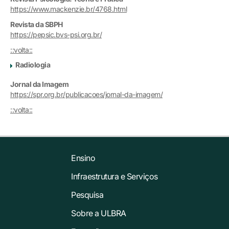
https://www.mackenzie.br/4768.html
Revista da SBPH
https://pepsic.bvs-psi.org.br/
::volta::
Radiologia
Jornal da Imagem
https://spr.org.br/publicacoes/jornal-da-imagem/
::volta::
Ensino
Infraestrutura e Serviços
Pesquisa
Sobre a ULBRA