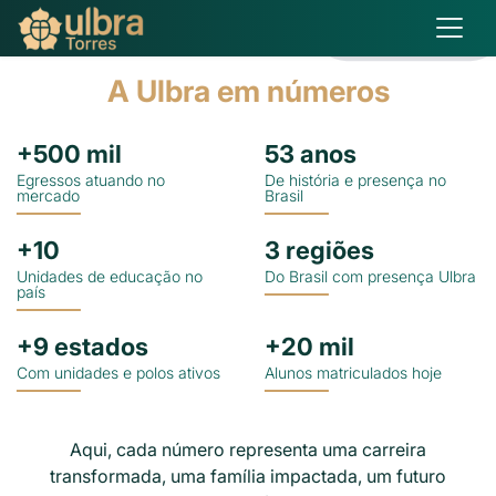
Matricule-se
A Ulbra em números
+
500
mil
53
anos
Egressos atuando no
De história e presença no
mercado
Brasil
+
10
3
regiões
Unidades de educação no
Do Brasil com presença Ulbra
país
+
9
estados
+
20
mil
Com unidades e polos ativos
Alunos matriculados hoje
Aqui, cada número representa uma carreira
transformada, uma família impactada, um futuro