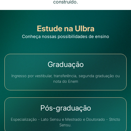
construído.
Estude na Ulbra
Conheça nossas possibilidades de ensino
Graduação
Ingresso por vestibular, transferência, segunda graduação ou
nota do Enem
Pós-graduação
Especialização - Lato Sensu e Mestrado e Doutorado - Stricto
Sensu.