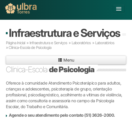
Alterar Unidade
Infraestrutura e Serviços
Buscar
Página Inicial
»
Infraestrutura e Serviços
»
Laboratórios
»
Laboratórios
Já sou Aluno
»
Clínica-Escola de Psicologia
Matricule-se
Menu
Clínica-Escola
de Psicologia
Educação Básica
Graduação
Oferece à comunidade Atendimento Psicoterápico para adultos,
Pós-graduação
crianças e adolescentes, psicoterapia de grupo, orientação
Educação a Distância
profissional, psicodiagnóstico, acolhimento a vítimas de violência,
Pesquisa
assim como consultoria e assessoria no campo da Psicologia
Escolar, do Trabalho e Comunitária.
Extensão
Infraestrutura e Serviços
Agende o seu atendimento pelo contato (51) 3626-2000.
Inovação
Sobre a ULBRA