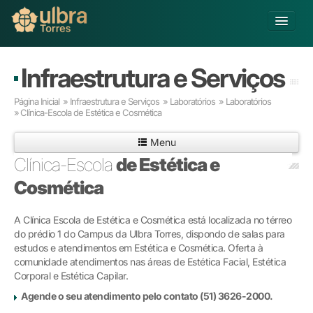
Alterar Unidade
Infraestrutura e Serviços
Buscar
Página Inicial
»
Infraestrutura e Serviços
»
Laboratórios
»
Laboratórios
Já sou Aluno
»
Clínica-Escola de Estética e Cosmética
Matricule-se
Menu
Clínica-Escola
de Estética e
Educação Básica
Cosmética
Graduação
Pós-graduação
A Clínica Escola de Estética e Cosmética está localizada no térreo
Educação a Distância
do prédio 1 do Campus da Ulbra Torres, dispondo de salas para
Pesquisa
estudos e atendimentos em Estética e Cosmética. Oferta à
Extensão
comunidade atendimentos nas áreas de Estética Facial, Estética
Infraestrutura e Serviços
Corporal e Estética Capilar.
Inovação
Agende o seu atendimento pelo contato (51) 3626-2000.
Sobre a ULBRA