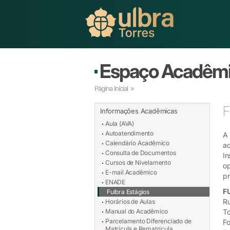
Espaço Acadêm
Página Inicial
»
F
Informações Acadêmicas
Aula (AVA)
Autoatendimento
A 
Calendário Acadêmico
ac
Consulta de Documentos
In
Cursos de Nivelamento
op
E-mail Acadêmico
p
ENADE
F
Fulbra Estágios
Ru
Horários de Aulas
Manual do Acadêmico
T
Parcelamento Diferenciado de
Fo
Matrícula e Rematrícula