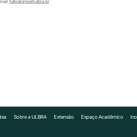
mail:
fulbratorres@ulbra.br
isa
Sobre a ULBRA
Extensão
Espaço Acadêmico
In