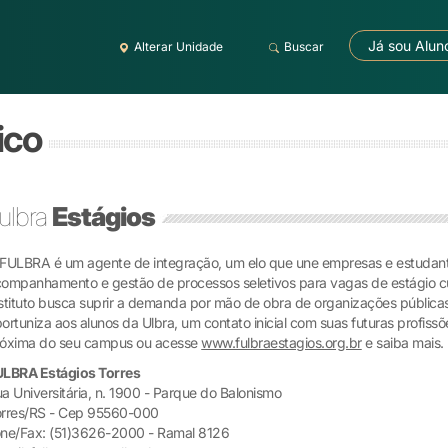
Já sou Alun
Alterar Unidade
Buscar
ico
ulbra
Estágios
FULBRA é um agente de integração, um elo que une empresas e estudante
ompanhamento e gestão de processos seletivos para vagas de estágio cur
stituto busca suprir a demanda por mão de obra de organizações públic
ortuniza aos alunos da Ulbra, um contato inicial com suas futuras profis
róxima do seu campus ou acesse
www.fulbraestagios.org.br
e saiba mais.
ULBRA Estágios Torres
a Universitária, n. 1900 - Parque do Balonismo
orres/RS - Cep 95560-000
ne/Fax: (51)3626-2000 - Ramal 8126