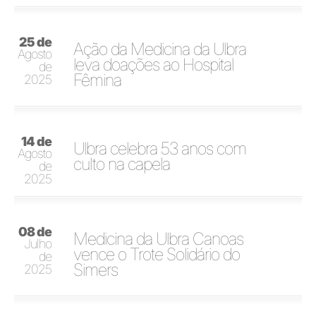
25 de
Ação da Medicina da Ulbra
Agosto
leva doações ao Hospital
de
Fêmina
2025
14 de
Ulbra celebra 53 anos com
Agosto
culto na capela
de
2025
08 de
Medicina da Ulbra Canoas
Julho
vence o Trote Solidário do
de
Simers
2025