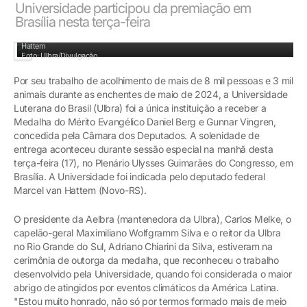
Universidade participou da premiação em
Brasília nesta terça-feira
Presidente da Aelbra, Carlos Melke, recebeu a medalha do deputado Marcel van
Hattem
Foto: Ulbra/Divulgação
Por seu trabalho de acolhimento de mais de 8 mil pessoas e 3 mil
animais durante as enchentes de maio de 2024, a Universidade
Luterana do Brasil (Ulbra) foi a única instituição a receber a
Medalha do Mérito Evangélico Daniel Berg e Gunnar Vingren,
concedida pela Câmara dos Deputados. A solenidade de
entrega aconteceu durante sessão especial na manhã desta
terça-feira (17), no Plenário Ulysses Guimarães do Congresso, em
Brasília. A Universidade foi indicada pelo deputado federal
Marcel van Hattem (Novo-RS).
O presidente da Aelbra (mantenedora da Ulbra), Carlos Melke, o
capelão-geral Maximiliano Wolfgramm Silva e o reitor da Ulbra
no Rio Grande do Sul, Adriano Chiarini da Silva, estiveram na
cerimônia de outorga da medalha, que reconheceu o trabalho
desenvolvido pela Universidade, quando foi considerada o maior
abrigo de atingidos por eventos climáticos da América Latina.
"Estou muito honrado, não só por termos formado mais de meio