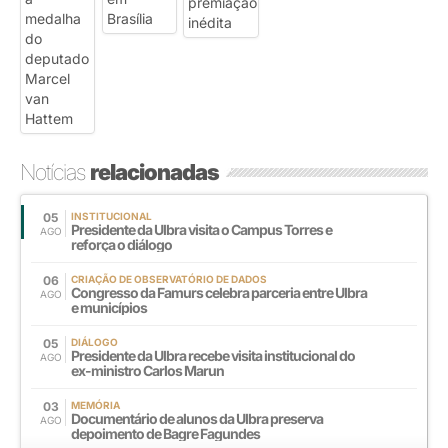
Notícias
relacionadas
05
INSTITUCIONAL
Presidente da Ulbra visita o Campus Torres e
AGO
reforça o diálogo
06
CRIAÇÃO DE OBSERVATÓRIO DE DADOS
Congresso da Famurs celebra parceria entre Ulbra
AGO
e municípios
05
DIÁLOGO
Presidente da Ulbra recebe visita institucional do
AGO
ex-ministro Carlos Marun
03
MEMÓRIA
Documentário de alunos da Ulbra preserva
AGO
depoimento de Bagre Fagundes