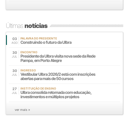
Últimas
notícias
03
PALAVRA DO PRESIDENTE
Construindo o futuro da Ulbra
AGO
30
ENCONTRO
Presidente da Ulbra visita nova sede da Rede
JUL
Pampa, em Porto Alegre
30
INGRESSO
Vestibular Ulbra 2026/2 está com inscrições
JUL
abertas para mais de 50 cursos
27
INSTITUIÇÃO DE ENSINO
Ulbra consolida retomada com educação,
JUL
investimentos e múltiplos projetos
ver mais »