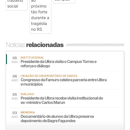
Notícias
relacionadas
05
INSTITUCIONAL
Presidente da Ulbra visita o Campus Torres e
AGO
reforça o diálogo
06
CRIAÇÃO DE OBSERVATÓRIO DE DADOS
Congresso da Famurs celebra parceria entre Ulbra
AGO
e municípios
05
DIÁLOGO
Presidente da Ulbra recebe visita institucional do
AGO
ex-ministro Carlos Marun
03
MEMÓRIA
Documentário de alunos da Ulbra preserva
AGO
depoimento de Bagre Fagundes