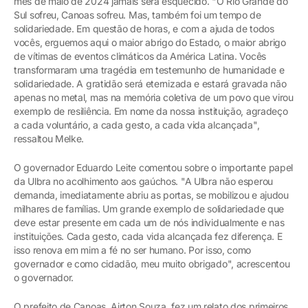
mês de maio de 2024 jamais será esquecido. "O Rio Grande do
Sul sofreu, Canoas sofreu. Mas, também foi um tempo de
solidariedade. Em questão de horas, e com a ajuda de todos
vocês, erguemos aqui o maior abrigo do Estado, o maior abrigo
de vítimas de eventos climáticos da América Latina. Vocês
transformaram uma tragédia em testemunho de humanidade e
solidariedade. A gratidão será eternizada e estará gravada não
apenas no metal, mas na memória coletiva de um povo que virou
exemplo de resiliência. Em nome da nossa instituição, agradeço
a cada voluntário, a cada gesto, a cada vida alcançada",
ressaltou Melke.
O governador Eduardo Leite comentou sobre o importante papel
da Ulbra no acolhimento aos gaúchos. "A Ulbra não esperou
demanda, imediatamente abriu as portas, se mobilizou e ajudou
milhares de famílias. Um grande exemplo de solidariedade que
deve estar presente em cada um de nós individualmente e nas
instituições. Cada gesto, cada vida alcançada fez diferença. E
isso renova em mim a fé no ser humano. Por isso, como
governador e como cidadão, meu muito obrigado", acrescentou
o governador.
O prefeito de Canoas, Airton Souza, fez um relato dos primeiros