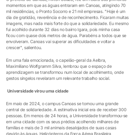
momentos em que as águas entraram em Canoas, atingindo 70
mil residências, o Pronto Socorro e 21 mil empresas. "Hoje é um
dia de gratidão, reverência e de reconhecimento. Ficaram muitas
imagens, mas nada mais forte do que a solidariedade. Eu mesmo
fui acolhido durante 32 dias no bairro Igara, pois minha casa
ficou com quase dois metros de água. Parabéns a todos que se
envolveram. Canoas vai superar as dificuldades e voltar a
crescer", salientou.
Em uma fala emocionada, o capelão-geral da Aelbra,
Maximiliano Wolfgramm Silva, lembrou que o espaço de
aprendizagem se transformou num local de acolhimento, onde
gestos singelos revelaram um relevante trabalho social.
Universidade virou uma cidade
Em maio de 2024, o campus Canoas se tornou uma grande
central de solidariedade. A estimativa inicial era de receber 300
pessoas. Em menos de 24 horas, a Universidade transformou-se
em uma cidade com os seus prédios acolhendo milhares de
famílias e mais de 3 mil animais desalojados de suas casas
devido às águas. Helicópteros da Força Aérea Brasileira