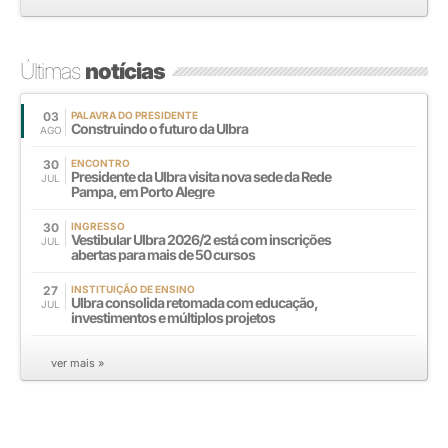
Últimas
notícias
03
PALAVRA DO PRESIDENTE
Construindo o futuro da Ulbra
AGO
30
ENCONTRO
Presidente da Ulbra visita nova sede da Rede
JUL
Pampa, em Porto Alegre
30
INGRESSO
Vestibular Ulbra 2026/2 está com inscrições
JUL
abertas para mais de 50 cursos
27
INSTITUIÇÃO DE ENSINO
Ulbra consolida retomada com educação,
JUL
investimentos e múltiplos projetos
ver mais »