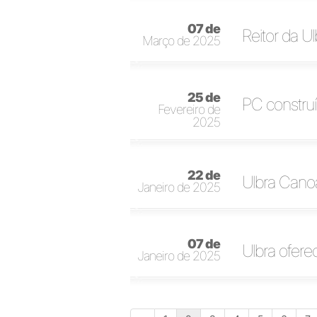
07 de
Reitor da U
Março de 2025
25 de
PC construí
Fevereiro de
2025
22 de
Ulbra Canoa
Janeiro de 2025
07 de
Ulbra ofere
Janeiro de 2025