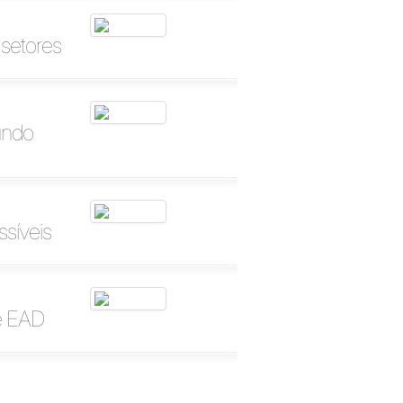
 setores
undo
ssíveis
de EAD