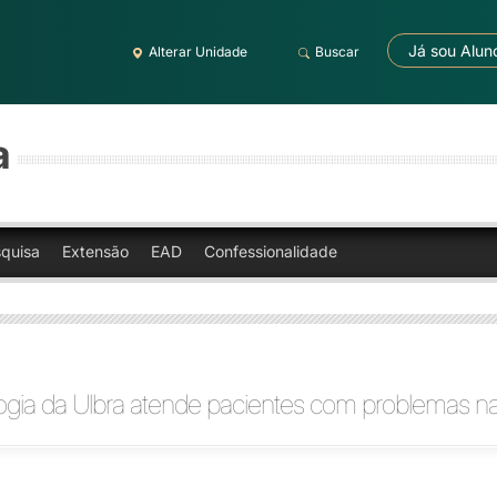
Já sou Alun
Alterar Unidade
Buscar
a
quisa
Extensão
EAD
Confessionalidade
ogia da Ulbra atende pacientes com problemas n