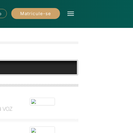
Matricule-se
o
a voz