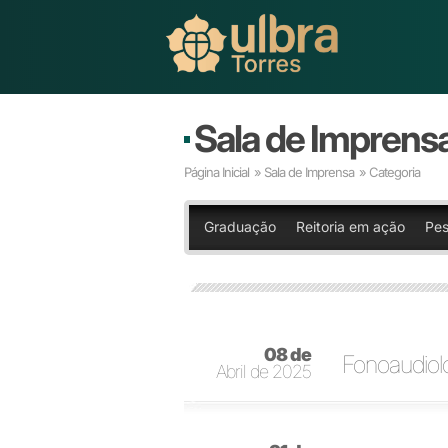
Sala de Imprens
Página Inicial
»
Sala de Imprensa
» Categoria
Graduação
Reitoria em ação
Pes
08 de
Fonoaudiol
Abril de 2025