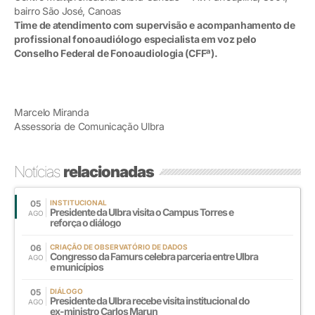
bairro São José, Canoas
Time de atendimento com supervisão e acompanhamento de
profissional fonoaudiólogo especialista em voz pelo
Conselho Federal de Fonoaudiologia (CFFª).
Marcelo Miranda
Assessoria de Comunicação Ulbra
Notícias
relacionadas
05
INSTITUCIONAL
Presidente da Ulbra visita o Campus Torres e
AGO
reforça o diálogo
06
CRIAÇÃO DE OBSERVATÓRIO DE DADOS
Congresso da Famurs celebra parceria entre Ulbra
AGO
e municípios
05
DIÁLOGO
Presidente da Ulbra recebe visita institucional do
AGO
ex-ministro Carlos Marun