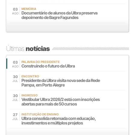
03
MEMÓRIA
Documentário de alunos da Ulbra preserva
AGO
depoimento de Bagre Fagundes
Últimas
notícias
03
PALAVRA DO PRESIDENTE
Construindo o futuro da Ulbra
AGO
30
ENCONTRO
Presidente da Ulbra visita nova sede da Rede
JUL
Pampa, em Porto Alegre
30
INGRESSO
Vestibular Ulbra 2026/2 está com inscrições
JUL
abertas para mais de 50 cursos
27
INSTITUIÇÃO DE ENSINO
Ulbra consolida retomada com educação,
JUL
investimentos e múltiplos projetos