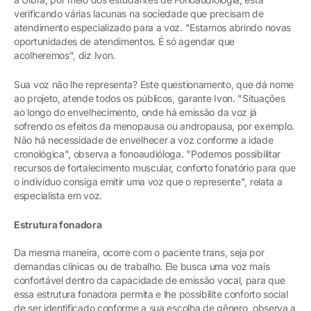
verificando várias lacunas na sociedade que precisam de
atendimento especializado para a voz. "Estamos abrindo novas
oportunidades de atendimentos. É só agendar que
acolheremos", diz Ivon.
Sua voz não lhe representa? Este questionamento, que dá nome
ao projeto, atende todos os públicos, garante Ivon. "Situações
ao longo do envelhecimento, onde há emissão da voz já
sofrendo os efeitos da menopausa ou andropausa, por exemplo.
Não há necessidade de envelhecer a voz conforme a idade
cronológica", observa a fonoaudióloga. "Podemos possibilitar
recursos de fortalecimento muscular, conforto fonatório para que
o indivíduo consiga emitir uma voz que o represente", relata a
especialista em voz.
Estrutura fonadora
Da mesma maneira, ocorre com o paciente trans, seja por
demandas clínicas ou de trabalho. Ele busca uma voz mais
confortável dentro da capacidade de emissão vocal, para que
essa estrutura fonadora permita e lhe possibilite conforto social
de ser identificado conforme a sua escolha de gênero, observa a