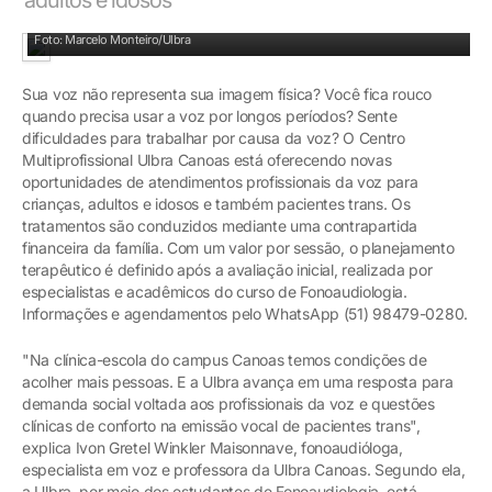
Supervisão de fonoaudiólogo especialista em voz
Foto: Marcelo Monteiro/Ulbra
Sua voz não representa sua imagem física? Você fica rouco
quando precisa usar a voz por longos períodos? Sente
dificuldades para trabalhar por causa da voz? O Centro
Multiprofissional Ulbra Canoas está oferecendo novas
oportunidades de atendimentos profissionais da voz para
crianças, adultos e idosos e também pacientes trans. Os
tratamentos são conduzidos mediante uma contrapartida
financeira da família. Com um valor por sessão, o planejamento
terapêutico é definido após a avaliação inicial, realizada por
especialistas e acadêmicos do curso de Fonoaudiologia.
Informações e agendamentos pelo WhatsApp (51) 98479-0280.
"Na clínica-escola do campus Canoas temos condições de
acolher mais pessoas. E a Ulbra avança em uma resposta para
demanda social voltada aos profissionais da voz e questões
clínicas de conforto na emissão vocal de pacientes trans",
explica Ivon Gretel Winkler Maisonnave, fonoaudióloga,
especialista em voz e professora da Ulbra Canoas. Segundo ela,
a Ulbra, por meio dos estudantes de Fonoaudiologia, está