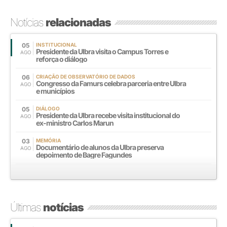
Notícias
relacionadas
05
INSTITUCIONAL
Presidente da Ulbra visita o Campus Torres e
AGO
reforça o diálogo
06
CRIAÇÃO DE OBSERVATÓRIO DE DADOS
Congresso da Famurs celebra parceria entre Ulbra
AGO
e municípios
05
DIÁLOGO
Presidente da Ulbra recebe visita institucional do
AGO
ex-ministro Carlos Marun
03
MEMÓRIA
Documentário de alunos da Ulbra preserva
AGO
depoimento de Bagre Fagundes
Últimas
notícias