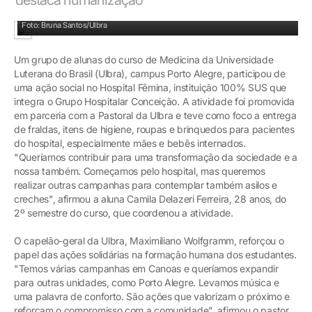
Alunas e Pastoral fizeram a entrega das doações em Porto Alegre
Foto: Bruna Santos/Ulbra
Um grupo de alunas do curso de Medicina da Universidade
Luterana do Brasil (Ulbra), campus Porto Alegre, participou de
uma ação social no Hospital Fêmina, instituição 100% SUS que
integra o Grupo Hospitalar Conceição. A atividade foi promovida
em parceria com a Pastoral da Ulbra e teve como foco a entrega
de fraldas, itens de higiene, roupas e brinquedos para pacientes
do hospital, especialmente mães e bebês internados.
"Queríamos contribuir para uma transformação da sociedade e a
nossa também. Começamos pelo hospital, mas queremos
realizar outras campanhas para contemplar também asilos e
creches", afirmou a aluna Camila Delazeri Ferreira, 28 anos, do
2º semestre do curso, que coordenou a atividade.
O capelão-geral da Ulbra, Maximiliano Wolfgramm, reforçou o
papel das ações solidárias na formação humana dos estudantes.
"Temos várias campanhas em Canoas e queríamos expandir
para outras unidades, como Porto Alegre. Levamos música e
uma palavra de conforto. São ações que valorizam o próximo e
reforçam o compromisso com a comunidade", afirmou o pastor.