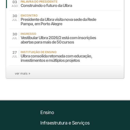
03
PALAVRA DO PRESIDENTE
Construindo o futuro da Ulbra
AGO
30
ENCONTRO
Presidente da Ulbra visita nova sede da Rede
JUL
Pampa, em Porto Alegre
30
INGRESSO
Vestibular Ulbra 2026/2 está com inscrições
JUL
abertas para mais de 50 cursos
27
INSTITUIÇÃO DE ENSINO
Ulbra consolida retomada com educação,
JUL
investimentos e múltiplos projetos
ver mais »
Ensino
Infraestrutura e Serviços