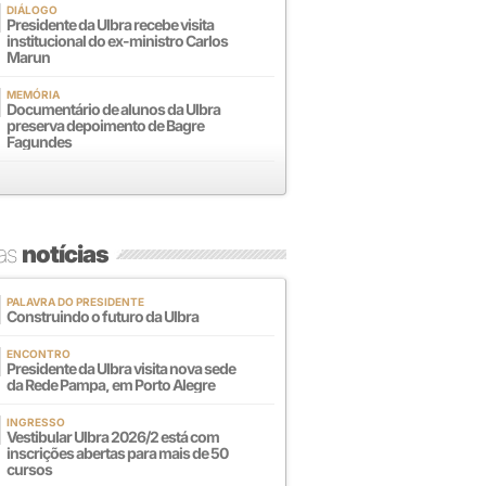
DIÁLOGO
Presidente da Ulbra recebe visita
institucional do ex-ministro Carlos
Marun
MEMÓRIA
Documentário de alunos da Ulbra
preserva depoimento de Bagre
Fagundes
mas
notícias
PALAVRA DO PRESIDENTE
Construindo o futuro da Ulbra
ENCONTRO
Presidente da Ulbra visita nova sede
da Rede Pampa, em Porto Alegre
INGRESSO
Vestibular Ulbra 2026/2 está com
inscrições abertas para mais de 50
cursos