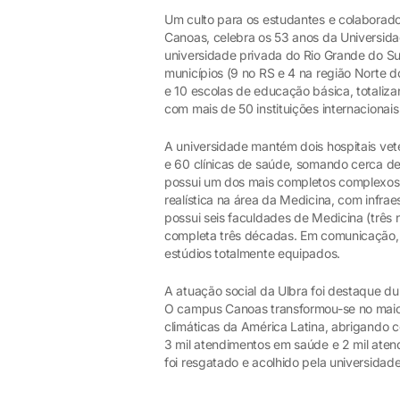
Um culto para os estudantes e colaborado
Canoas, celebra os 53 anos da Universidad
universidade privada do Rio Grande do Su
municípios (9 no RS e 4 na região Norte do
e 10 escolas de educação básica, totali
com mais de 50 instituições internacionai
A universidade mantém dois hospitais vete
e 60 clínicas de saúde, somando cerca d
possui um dos mais completos complexos 
realística na área da Medicina, com infrae
possui seis faculdades de Medicina (três 
completa três décadas. Em comunicação,
estúdios totalmente equipados.
A atuação social da Ulbra foi destaque d
O campus Canoas transformou-se no maior
climáticas da América Latina, abrigando c
3 mil atendimentos em saúde e 2 mil atend
foi resgatado e acolhido pela universidad