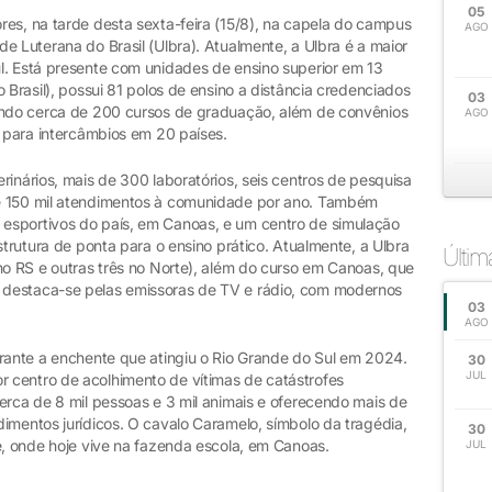
05
res, na tarde desta sexta-feira (15/8), na capela do campus
AGO
e Luterana do Brasil (Ulbra). Atualmente, a Ulbra é a maior
l. Está presente com unidades de ensino superior em 13
 Brasil), possui 81 polos de ensino a distância credenciados
03
zando cerca de 200 cursos de graduação, além de convênios
AGO
s para intercâmbios em 20 países.
rinários, mais de 300 laboratórios, seis centros de pesquisa
e 150 mil atendimentos à comunidade por ano. Também
esportivos do país, em Canoas, e um centro de simulação
strutura de ponta para o ensino prático. Atualmente, a Ulbra
Últi
no RS e outras três no Norte), além do curso em Canoas, que
 destaca-se pelas emissoras de TV e rádio, com modernos
03
AGO
urante a enchente que atingiu o Rio Grande do Sul em 2024.
30
JUL
 centro de acolhimento de vítimas de catástrofes
erca de 8 mil pessoas e 3 mil animais e oferecendo mais de
imentos jurídicos. O cavalo Caramelo, símbolo da tragédia,
30
e, onde hoje vive na fazenda escola, em Canoas.
JUL