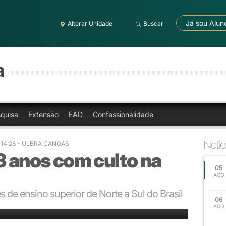
Já sou Alun
Alterar Unidade
Buscar
a
quisa
Extensão
EAD
Confessionalidade
Notíc
 14:28 - ULBRA CANOAS
3 anos com culto na
05
AGO
 de ensino superior de Norte a Sul do Brasil
06
AGO