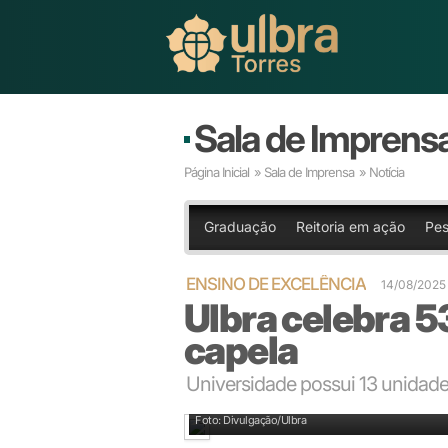
Sala de Imprens
Página Inicial
»
Sala de Imprensa
» Notícia
Graduação
Reitoria em ação
Pes
ENSINO DE EXCELÊNCIA
14/08/2025
Ulbra celebra 5
capela
Universidade possui 13 unidades
Ulbra campus Canoas
Foto: Divulgação/Ulbra