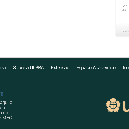
27
JUL
ver
isa
Sobre a ULBRA
Extensão
Espaço Acadêmico
In