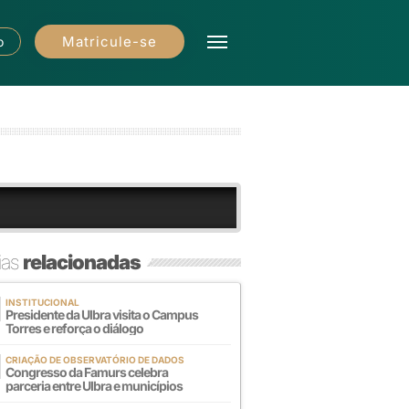
Matricule-se
o
ias
relacionadas
INSTITUCIONAL
Presidente da Ulbra visita o Campus
Torres e reforça o diálogo
CRIAÇÃO DE OBSERVATÓRIO DE DADOS
Congresso da Famurs celebra
parceria entre Ulbra e municípios