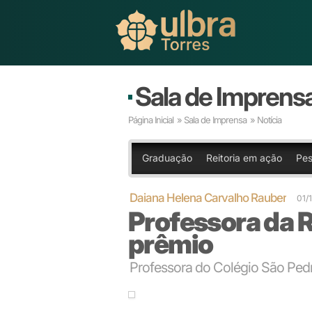
Sala de Imprens
Página Inicial
»
Sala de Imprensa
» Notícia
Graduação
Reitoria em ação
Pes
Daiana Helena Carvalho Rauber
01/
Professora da 
prêmio
Professora do Colégio São Ped