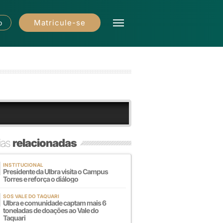
Matricule-se
o
ias
relacionadas
INSTITUCIONAL
Presidente da Ulbra visita o Campus
Torres e reforça o diálogo
SOS VALE DO TAQUARI
Ulbra e comunidade captam mais 6
toneladas de doações ao Vale do
Taquari