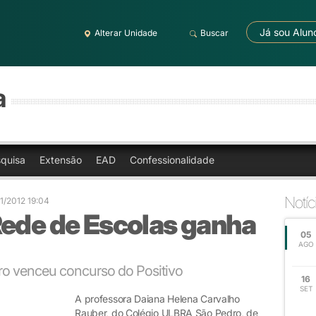
Já sou Alun
Alterar Unidade
Buscar
a
quisa
Extensão
EAD
Confessionalidade
Notíc
11/2012 19:04
Rede de Escolas ganha
05
AGO
ro venceu concurso do Positivo
16
SET
A professora Daiana Helena Carvalho
Rauber, do Colégio ULBRA São Pedro, de