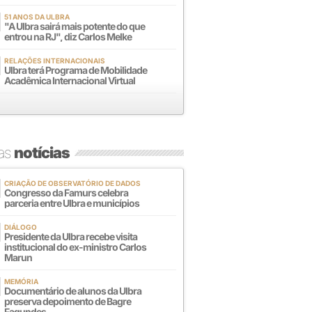
51 ANOS DA ULBRA
"A Ulbra sairá mais potente do que
entrou na RJ", diz Carlos Melke
RELAÇÕES INTERNACIONAIS
Ulbra terá Programa de Mobilidade
Acadêmica Internacional Virtual
mas
notícias
CRIAÇÃO DE OBSERVATÓRIO DE DADOS
Congresso da Famurs celebra
parceria entre Ulbra e municípios
DIÁLOGO
Presidente da Ulbra recebe visita
institucional do ex-ministro Carlos
Marun
MEMÓRIA
Documentário de alunos da Ulbra
preserva depoimento de Bagre
Fagundes