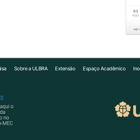
03
AGO
ver
isa
Sobre a ULBRA
Extensão
Espaço Acadêmico
In