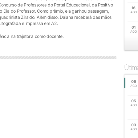
oncurso de Professores do Portal Educacional, da Positivo
16
o Dia do Professor. Como prêmio, ela ganhou passagem,
AGO
quadrinista Ziraldo. Além disso, Daiana receberá das mãos
, autografada e impressa em A2.
01
AGO
ência na trajetória como docente.
Últi
06
AGO
05
AGO
03
AGO