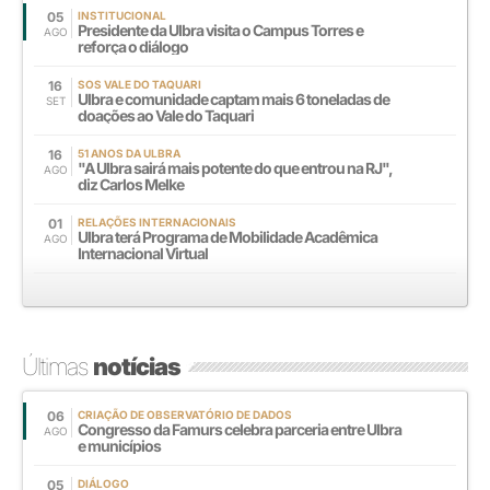
05
INSTITUCIONAL
Presidente da Ulbra visita o Campus Torres e
AGO
reforça o diálogo
16
SOS VALE DO TAQUARI
Ulbra e comunidade captam mais 6 toneladas de
SET
doações ao Vale do Taquari
16
51 ANOS DA ULBRA
"A Ulbra sairá mais potente do que entrou na RJ",
AGO
diz Carlos Melke
01
RELAÇÕES INTERNACIONAIS
Ulbra terá Programa de Mobilidade Acadêmica
AGO
Internacional Virtual
Últimas
notícias
06
CRIAÇÃO DE OBSERVATÓRIO DE DADOS
Congresso da Famurs celebra parceria entre Ulbra
AGO
e municípios
05
DIÁLOGO