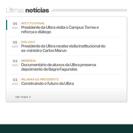
Últimas
notícias
05
INSTITUCIONAL
Presidente da Ulbra visita o Campus Torres e
AGO
reforça o diálogo
05
DIÁLOGO
Presidente da Ulbra recebe visita institucional do
AGO
ex-ministro Carlos Marun
03
MEMÓRIA
Documentário de alunos da Ulbra preserva
AGO
depoimento de Bagre Fagundes
03
PALAVRA DO PRESIDENTE
Construindo o futuro da Ulbra
AGO
ver mais »