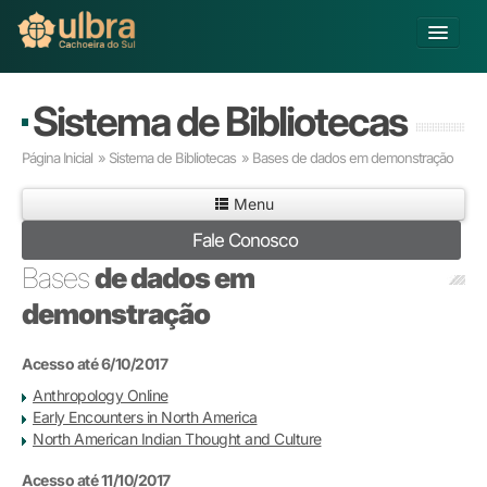
Alterar Unidade
Sistema de Bibliotecas
Buscar
Página Inicial
»
Sistema de Bibliotecas
»
Bases de dados em demonstração
Já sou Aluno
Menu
Matricule-se
Fale Conosco
Educação Básica
Bases
de dados em
Graduação
demonstração
Pós-graduação
Educação a Distância
Acesso até 6/10/2017
Pesquisa
Anthropology Online
Extensão
Early Encounters in North America
Infraestrutura e Serviços
North American Indian Thought and Culture
Inovação
Sobre a ULBRA
Acesso até 11/10/2017