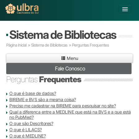
Alterar Unidade
Sistema de Bibliotecas
Buscar
Página Inicial
»
Sistema de Bibliotecas
»
Perguntas Frequentes
Já sou Aluno
Menu
Matricule-se
Fale Conosco
Educação Básica
Perguntas
Frequentes
Graduação
Pós-graduação
O que é base de dados?
Educação a Distância
BIREME e BVS são a mesma coisa?
Pesquisa
Preciso me cadastrar na BIREME para pesquisar no site?
Qual a diferença entre a MEDLINE que está na BVS e a que está
Extensão
no PubMed?
Infraestrutura e Serviços
O que são Descritores?
Inovação
O que é LILACS?
O que é MEDLINE?
Sobre a ULBRA