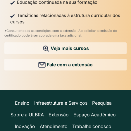
Educação continuada na sua formação
Temáticas relacionadas à estrutura curricular dos
cursos
*Consulte todas as condições com a extensão. Ao solicitar a emissão do
certificado poderá ser cobrada uma taxa adicional.
Veja mais cursos
Fale com a extensão
Ensino
Infraestrutura e Serviços
Pesquisa
Sobre a ULBRA
Extensão
Espaço Acadêmico
Inovação
Atendimento
Trabalhe conosco