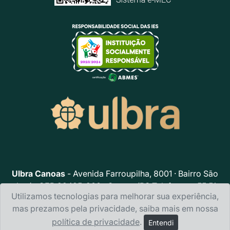
Ulbra Canoas
- Avenida Farroupilha, 8001 · Bairro São
José · CEP 92425-900 · Canoas/RS Telefone: + 55 51
Utilizamos tecnologias para melhorar sua experiência,
3477.4000 · E-mail:
ulbra@ulbra.br
mas prezamos pela privacidade, saiba mais em nossa
Política de privacidade
política de privacidade
.
Entendi