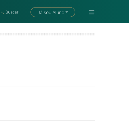
Fale com um consultor
Buscar
Já sou Aluno