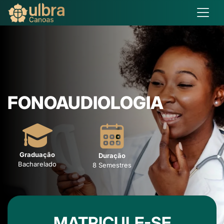
FONOAUDIOLOGIA
Graduação
Duração
Bacharelado
8 Semestres
MATRICULE-SE