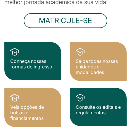
melhor jornada acadêmica da sua vida!
MATRICULE-SE
Conheça nossas
Saiba todas nossas
formas de ingresso!
unidades e
modalidades
Veja opções de
Consulte os editais e
bolsas e
regulamentos
financiamentos