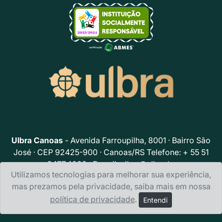
Ulbra Canoas
- Avenida Farroupilha, 8001 · Bairro São
José · CEP 92425-900 · Canoas/RS Telefone: + 55 51
3477.4000 · E-mail:
ulbra@ulbra.br
Utilizamos tecnologias para melhorar sua experiência,
Política de privacidade
mas prezamos pela privacidade, saiba mais em nossa
política de privacidade
.
Entendi