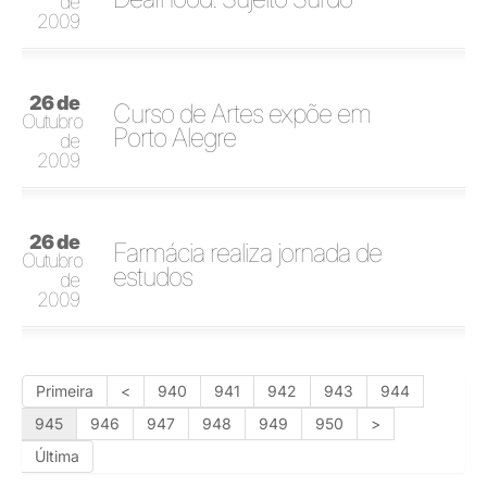
de
2009
26 de
Curso de Artes expõe em
Outubro
Porto Alegre
de
2009
26 de
Farmácia realiza jornada de
Outubro
estudos
de
2009
Primeira
<
940
941
942
943
944
945
946
947
948
949
950
>
Última