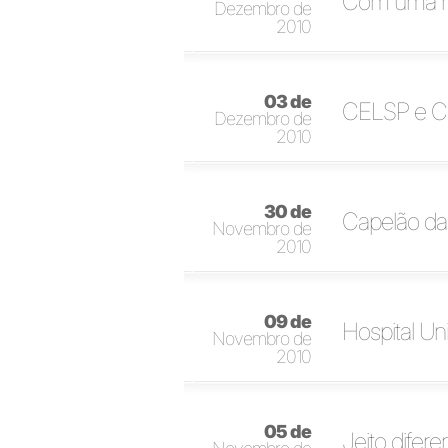
Com uma no
Dezembro de
2010
03 de
CELSP e Co
Dezembro de
2010
30 de
Capelão da
Novembro de
2010
09 de
Hospital U
Novembro de
2010
05 de
Jeito difere