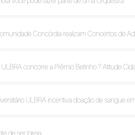
ta você pode fazer parte de uma Orquestra
munidade Concórdia realizam Concertos de Ad
 ULBRA concorre a Prêmio Betinho ? Atitude Cid
niversitário ULBRA incentiva doação de sangue 
nte de ser Igreja