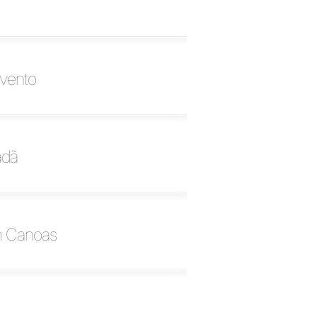
vento
adã
em Canoas