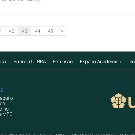
1
42
43
44
45
>
isa
Sobre a ULBRA
Extensão
Espaço Acadêmico
In