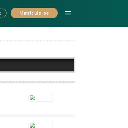
Matricule-se
o