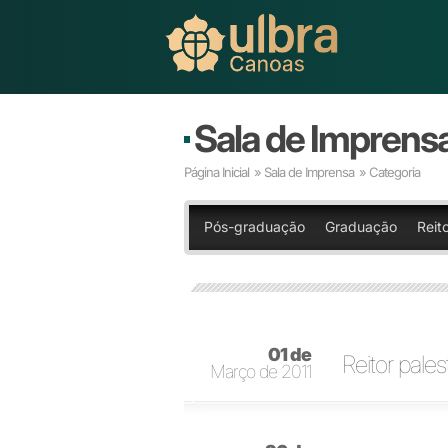
Sala de Imprens
Página Inicial
»
Sala de Imprensa
» Categoria
Pós-graduação
Graduação
Reito
01 de
Reitor pale
Março de 2011