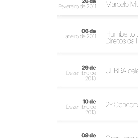
26 de
Marcelo Mu
Fevereiro de 2011
06 de
Humberto L
Janeiro de 2011
Direitos da
29 de
ULBRA cele
Dezembro de
2010
10 de
2º Concert
Dezembro de
2010
09 de