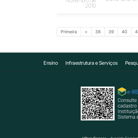
Novembro de
2010
Primeira
<
38
39
40
4
Ensino
Infraestrutura e Serviços
Pesqu