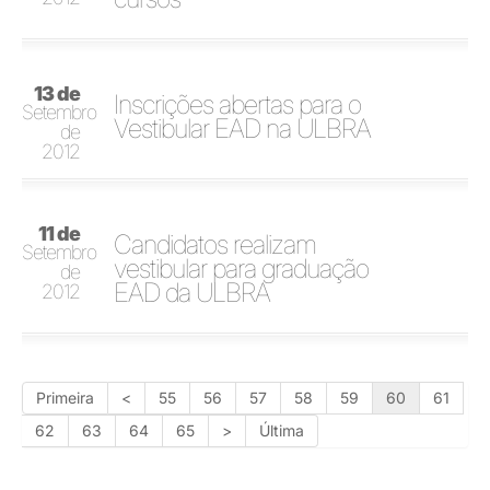
13 de
Inscrições abertas para o
Setembro
Vestibular EAD na ULBRA
de
2012
11 de
Candidatos realizam
Setembro
vestibular para graduação
de
EAD da ULBRA
2012
Primeira
<
55
56
57
58
59
60
61
62
63
64
65
>
Última