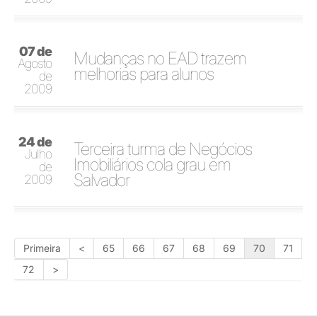
07 de
Mudanças no EAD trazem
Agosto
melhorias para alunos
de
2009
24 de
Terceira turma de Negócios
Julho
Imobiliários cola grau em
de
Salvador
2009
Primeira
<
65
66
67
68
69
70
71
72
>