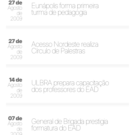
27 de
Eunápolis forma primeira
Agosto
turma de pedagogia
de
2009
27 de
Acesso Nordeste realiza
Agosto
Círculo de Palestras
de
2009
14 de
ULBRA prepara capacitação
Agosto
dos professores do EAD
de
2009
07 de
General de Brigada prestigia
Agosto
formatura do EAD
de
2009