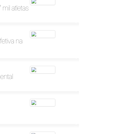
mil atletas
etiva na
ental