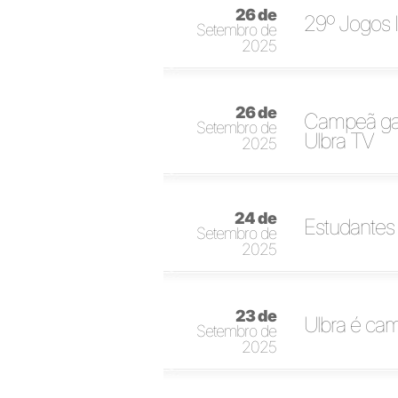
26 de
29º Jogos I
Setembro de
2025
26 de
Campeã gaúc
Setembro de
Ulbra TV
2025
24 de
Estudantes 
Setembro de
2025
23 de
Ulbra é cam
Setembro de
2025