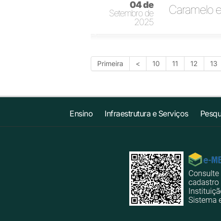
04 de
Caramelo e 
Setembro de
2025
Primeira
<
10
11
12
13
Ensino
Infraestrutura e Serviços
Pesqu