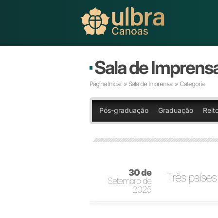
Sala de Imprens
Página Inicial
»
Sala de Imprensa
» Categoria
Pós-graduação
Graduação
Reito
30 de
Três países
Setembro de
2025