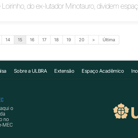
Loirinho, do ex-lutador Minotauro, dividem espaç
14
15
16
17
18
19
20
>
Última
isa
Sobre a ULBRA
Extensão
Espaço Acadêmico
In