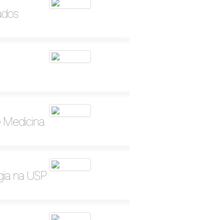
ados
e Medicina
rgia na USP