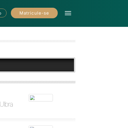
Matricule-se
o
Ulbra