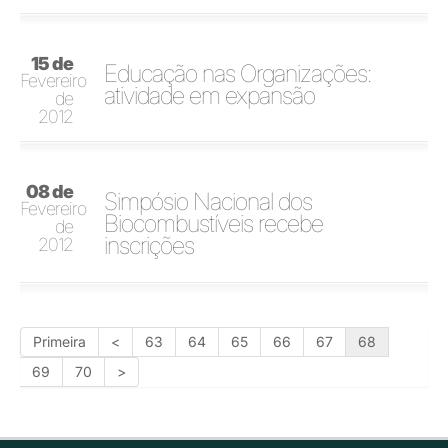
15 de
Educação nas Organizações:
Fevereiro
atividade em expansão
de
2012
08 de
Simpósio Nacional dos
Fevereiro
Biocombustíveis recebe
de
inscrições
2012
Primeira
<
63
64
65
66
67
68
69
70
>