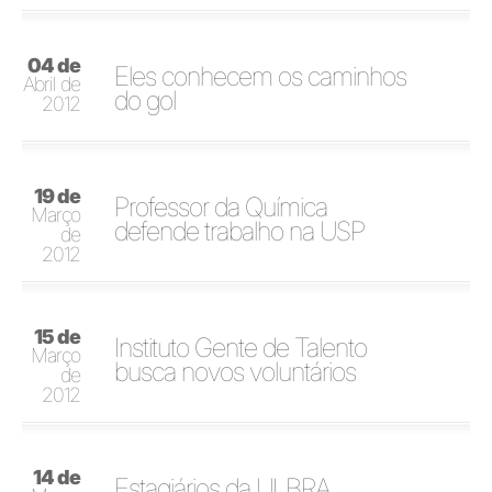
04 de
Eles conhecem os caminhos
Abril de
do gol
2012
19 de
Professor da Química
Março
defende trabalho na USP
de
2012
15 de
Instituto Gente de Talento
Março
busca novos voluntários
de
2012
14 de
Estagiários da ULBRA