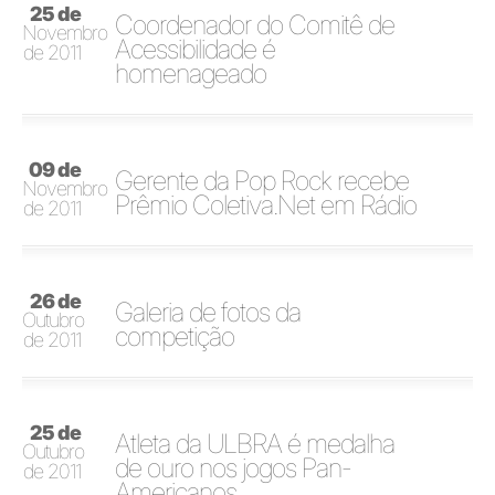
25 de
Coordenador do Comitê de
Novembro
Acessibilidade é
de 2011
homenageado
09 de
Gerente da Pop Rock recebe
Novembro
Prêmio Coletiva.Net em Rádio
de 2011
26 de
Galeria de fotos da
Outubro
competição
de 2011
25 de
Atleta da ULBRA é medalha
Outubro
de ouro nos jogos Pan-
de 2011
Americanos