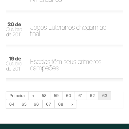
20 de
Jogos Luteranos chegam ao
Outubro
final
de 2011
19 de
Escolas têm seus primeiros
Outubro
campeões
de 2011
Primeira
<
58
59
60
61
62
63
64
65
66
67
68
>