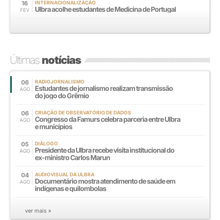
16
INTERNACIONALIZAÇÃO
Ulbra acolhe estudantes de Medicina de Portugal
FEV
Últimas
notícias
06
RADIOJORNALISMO
Estudantes de jornalismo realizam transmissão
AGO
do jogo do Grêmio
06
CRIAÇÃO DE OBSERVATÓRIO DE DADOS
Congresso da Famurs celebra parceria entre Ulbra
AGO
e municípios
05
DIÁLOGO
Presidente da Ulbra recebe visita institucional do
AGO
ex-ministro Carlos Marun
04
AUDIOVISUAL DA ULBRA
Documentário mostra atendimento de saúde em
AGO
indígenas e quilombolas
ver mais »