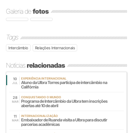
Galeria de
fotos
Tags
Intercâmbio
Relações Internacionais
Notícias
relacionadas
10
EXPERIÊNCIA INTERNACIONAL
Aluno da Ulbra Torres participa de intercâmbio na
JUL
Califórnia
28
CONQUISTANDO O MUNDO
Programa de Intercâmbio da Ulbra tem inscrições
MAR
abertas até 10 de abril
11
INTERNACIONALIZAÇÃO
Embaixador de Ruanda visita a Ulbra para discutir
MAR
parcerias acadêmicas