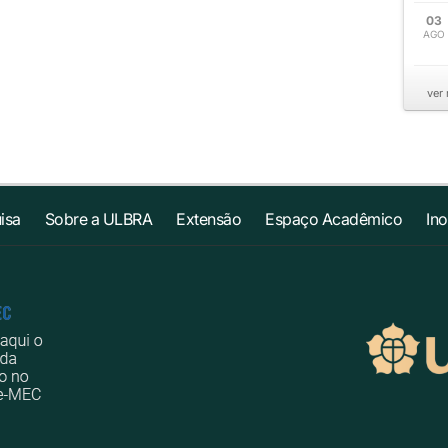
03
AGO
ver
isa
Sobre a ULBRA
Extensão
Espaço Acadêmico
In