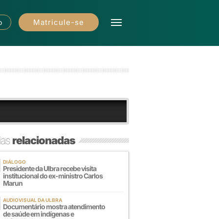
Matricule-se
o
ias
relacionadas
DIÁLOGO
Presidente da Ulbra recebe visita
institucional do ex-ministro Carlos
Marun
AUDIOVISUAL DA ULBRA
Documentário mostra atendimento
de saúde em indígenas e