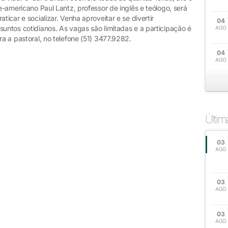
te-americano Paul Lantz, professor de inglês e teólogo, será
ticar e socializar. Venha aproveitar e se divertir
04
suntos cotidianos. As vagas são limitadas e a participação é
AGO
ra a pastoral, no telefone (51) 3477.9282.
04
AGO
Últi
03
AGO
03
AGO
03
AGO