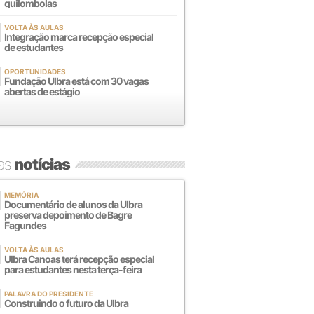
quilombolas
VOLTA ÀS AULAS
Integração marca recepção especial
de estudantes
OPORTUNIDADES
Fundação Ulbra está com 30 vagas
abertas de estágio
mas
notícias
MEMÓRIA
Documentário de alunos da Ulbra
preserva depoimento de Bagre
Fagundes
VOLTA ÀS AULAS
Ulbra Canoas terá recepção especial
para estudantes nesta terça-feira
PALAVRA DO PRESIDENTE
Construindo o futuro da Ulbra