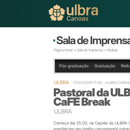
Sala de Imprens
Página Inicial
»
Sala de Imprensa
» Notícia
Pós-graduação
Graduação
Reito
ULBRA
17/03/2009 17:06
- ULBRA CANO
Pastoral da UL
CaFÉ Break
ULBRA
Começa dia 25.03, na Capela da ULBRA C
aperfeiçoar seu inglês conversando sobre 