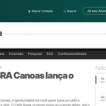
Já sou Alun
Alterar Unidade
Buscar
a
ria
Extensão
Pesquisa
EAD
Confessionalidade
Notíc
AS
BRA Canoas lança o
05
AGO
04
anoas, a oportunidade de você parar para um café e
AGO
a vida. O CaFé Break ocorrerá todas as quartas-feiras, até o