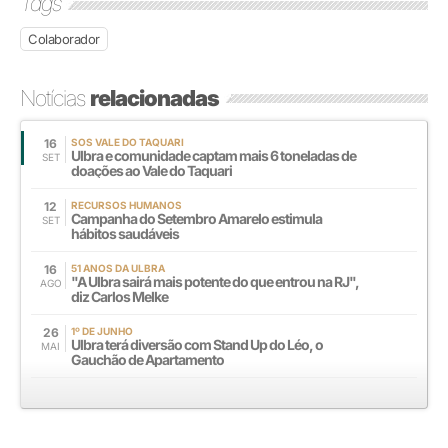
Tags
Colaborador
Notícias
relacionadas
16
SOS VALE DO TAQUARI
Ulbra e comunidade captam mais 6 toneladas de
SET
doações ao Vale do Taquari
12
RECURSOS HUMANOS
Campanha do Setembro Amarelo estimula
SET
hábitos saudáveis
16
51 ANOS DA ULBRA
"A Ulbra sairá mais potente do que entrou na RJ",
AGO
diz Carlos Melke
26
1º DE JUNHO
Ulbra terá diversão com Stand Up do Léo, o
MAI
Gauchão de Apartamento