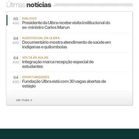
Últimas
notícias
05
DIÁLOGO
Presidente da Ulbra recebe visita institucional do
AGO
ex-ministro Carlos Marun
04
AUDIOVISUAL DA ULBRA
Documentário mostra atendimento de saúde em
AGO
indígenas e quilombolas
04
VOLTA ÀS AULAS
Integração marca recepção especial de
AGO
estudantes
04
OPORTUNIDADES
Fundação Ulbra está com 30 vagas abertas de
AGO
estágio
ver mais »