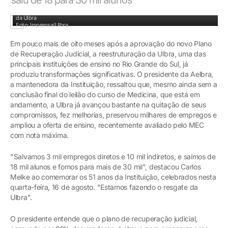
Presidente da Aelbra, Carlos Melke, prestigiou evento que comemorou os 51 anos
da Ulbra
Foto: Imprensa/Ulbra
Em pouco mais de oito meses após a aprovação do novo Plano
de Recuperação Judicial, a reestruturação da Ulbra, uma das
principais instituições de ensino no Rio Grande do Sul, já
produziu transformações significativas. O presidente da Aelbra,
a mantenedora da Instituição, ressaltou que, mesmo ainda sem a
conclusão final do leilão do curso de Medicina, que está em
andamento, a Ulbra já avançou bastante na quitação de seus
compromissos, fez melhorias, preservou milhares de empregos e
ampliou a oferta de ensino, recentemente avaliado pelo MEC
com nota máxima.
"Salvamos 3 mil empregos diretos e 10 mil indiretos, e saímos de
18 mil alunos e fomos para mais de 30 mil", destacou Carlos
Melke ao comemorar os 51 anos da Instituição, celebrados nesta
quarta-feira, 16 de agosto. "Estamos fazendo o resgate da
Ulbra".
O presidente entende que o plano de recuperação judicial,