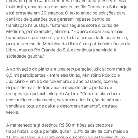
aprovado por 91% dos credores, é chave para preservar essa
Instituição, uma marca que nasceu no Rio Grande do Sul e hoje
está presente em 20 estados. O texto antecipa soluções para
cenários de questões que gerarem impasse dentro da
tramitação na Justiça. "Estamos seguros sobre o curso de
Medicina, por exemplo", afirmou. "E quero deixar ainda mais
tranquilos os professores, pais, toda a comunidade acadêmica,
porque o curso de Medicina da Ulbra é um patrimônio não só da
Ulbra, mas do Rio Grande do Sul, e continuará servindo à
sociedade gaúcha."
A aprovação do plano em uma recuperação judicial com mais de
8,5 mil participantes - entre eles União, Ministério Público e
Judiciário -, em 25 de novembro do ano passado, ocorreu
depois de mais de três anos e meio desde o pedido de
recuperação judicial feito pela Aelbra. "Com um plano bem
construído coletivamente, salvamos a Instituição de não ser
vendida a toque de caixa e desordenadamente", destaca
Melke.
A mantenedora já destinou R$ 50 milhões aos credores
trabalhistas, o que permitiu quitar 100% da dívida com mais de
1,6 mil pessoas, e a Ulbra segue cumprindo o estabelecido no