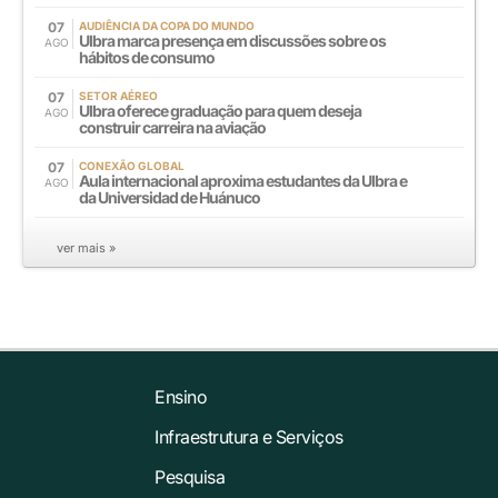
07
AUDIÊNCIA DA COPA DO MUNDO
Ulbra marca presença em discussões sobre os
AGO
hábitos de consumo
07
SETOR AÉREO
Ulbra oferece graduação para quem deseja
AGO
construir carreira na aviação
07
CONEXÃO GLOBAL
Aula internacional aproxima estudantes da Ulbra e
AGO
da Universidad de Huánuco
ver mais »
Ensino
Infraestrutura e Serviços
Pesquisa