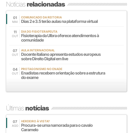
Notícias
relacionadas
01
COMUNICADO DA REITORIA
Dias 2 e 3.5 terão aulas na plataforma virtual
MAI
11
DIA DO FISIOTERAPEUTA
Fisioterapia da Ulbra oferece atendimentos à
OUT
comunidade
07
AULA INTERNACIONAL
Docente italiano apresenta estudos europeus
OUT
sobre Direito Digital em live
04
PROTAGONISMO NO ENADE
Enadistas recebem orientação sobre a estrutura
OUT
do exame
Últimas
notícias
07
HERDEIRO À VISTA?
Procura-se uma namorada para o cavalo
AGO
Caramelo