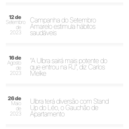
12 de
Campanha do Setembro
Setembro
Amarelo estimula hábitos
de
saudáveis
2023
16 de
"A Ulbra sairá mais potente do
Agosto
que entrou na RJ", diz Carlos
de
Melke
2023
26 de
Ulbra terá diversão com Stand
Maio
Up do Léo, o Gauchão de
de
Apartamento
2023