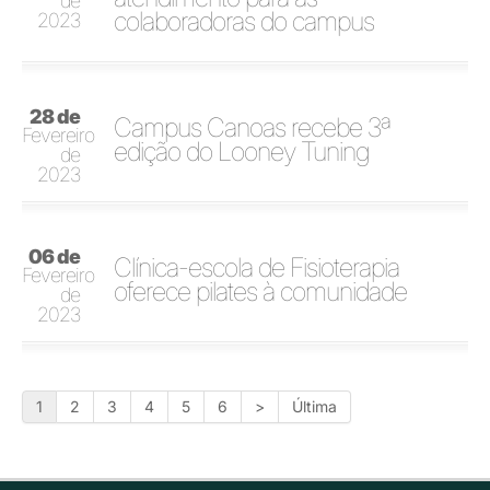
de
colaboradoras do campus
2023
28 de
Campus Canoas recebe 3ª
Fevereiro
edição do Looney Tuning
de
2023
06 de
Clínica-escola de Fisioterapia
Fevereiro
oferece pilates à comunidade
de
2023
1
2
3
4
5
6
>
Última