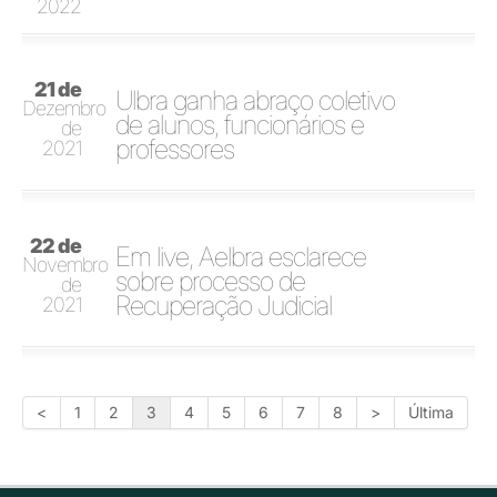
2022
21 de
Ulbra ganha abraço coletivo
Dezembro
de alunos, funcionários e
de
professores
2021
22 de
Em live, Aelbra esclarece
Novembro
sobre processo de
de
Recuperação Judicial
2021
<
1
2
3
4
5
6
7
8
>
Última