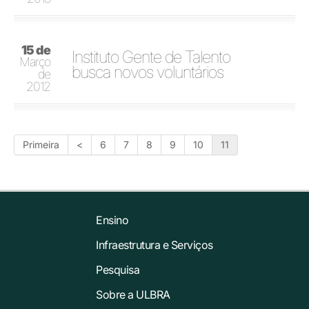
15 de
Instituto Gente de Talento
Março
busca novos voluntários
de
2012
Primeira
<
6
7
8
9
10
11
Ensino
Infraestrutura e Serviços
Pesquisa
Sobre a ULBRA