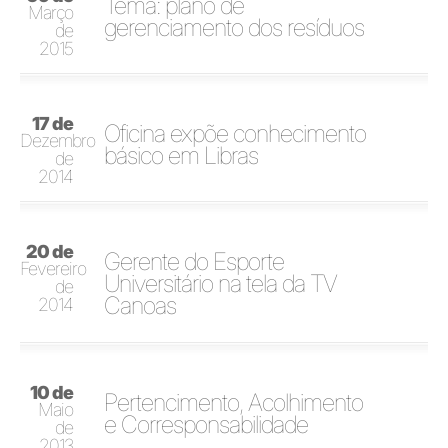
Tema: plano de
Março
gerenciamento dos resíduos
de
2015
17 de
Oficina expõe conhecimento
Dezembro
básico em Libras
de
2014
20 de
Gerente do Esporte
Fevereiro
Universitário na tela da TV
de
Canoas
2014
10 de
Pertencimento, Acolhimento
Maio
e Corresponsabilidade
de
2013