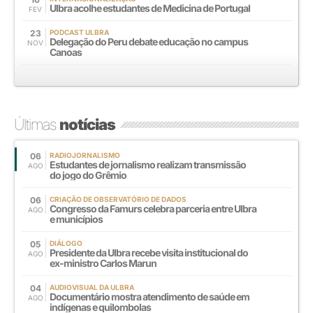
Ulbra acolhe estudantes de Medicina de Portugal
FEV
23
PODCAST ULBRA
Delegação do Peru debate educação no campus
NOV
Canoas
Últimas
notícias
06
RADIOJORNALISMO
Estudantes de jornalismo realizam transmissão
AGO
do jogo do Grêmio
06
CRIAÇÃO DE OBSERVATÓRIO DE DADOS
Congresso da Famurs celebra parceria entre Ulbra
AGO
e municípios
05
DIÁLOGO
Presidente da Ulbra recebe visita institucional do
AGO
ex-ministro Carlos Marun
04
AUDIOVISUAL DA ULBRA
Documentário mostra atendimento de saúde em
AGO
indígenas e quilombolas