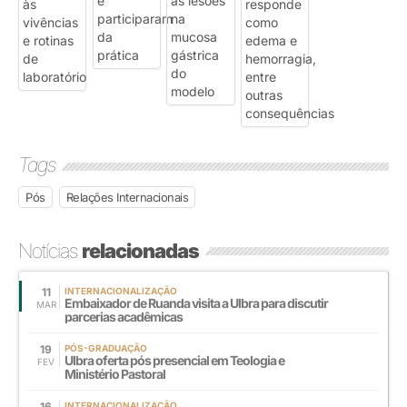
Tags
Pós
Relações Internacionais
Notícias
relacionadas
11
INTERNACIONALIZAÇÃO
Embaixador de Ruanda visita a Ulbra para discutir
MAR
parcerias acadêmicas
19
PÓS-GRADUAÇÃO
Ulbra oferta pós presencial em Teologia e
FEV
Ministério Pastoral
16
INTERNACIONALIZAÇÃO