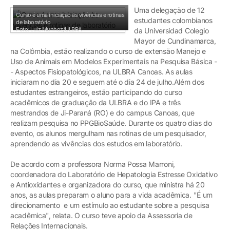
Uma delegação de 12
Curso é uma iniciação às vivências e rotinas
estudantes colombianos
de laboratório
Foto: Luiz Munhoz/ULBRA
da Universidad Colegio
Mayor de Cundinamarca,
na Colômbia, estão realizando o curso de extensão Manejo e
Uso de Animais em Modelos Experimentais na Pesquisa Básica -
- Aspectos Fisiopatológicos, na ULBRA Canoas. As aulas
iniciaram no dia 20 e seguem até o dia 24 de julho.Além dos
estudantes estrangeiros, estão participando do curso
acadêmicos de graduação da ULBRA e do IPA e três
mestrandos de Ji-Paraná (RO) e do campus Canoas, que
realizam pesquisa no PPGBioSaúde. Durante os quatro dias do
evento, os alunos mergulham nas rotinas de um pesquisador,
aprendendo as vivências dos estudos em laboratório.
De acordo com a professora Norma Possa Marroni,
coordenadora do Laboratório de Hepatologia Estresse Oxidativo
e Antioxidantes e organizadora do curso, que ministra há 20
anos, as aulas preparam o aluno para a vida acadêmica. "É um
direcionamento e um estímulo ao estudante sobre a pesquisa
acadêmica", relata. O curso teve apoio da Assessoria de
Relações Internacionais.