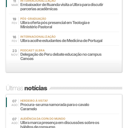
11
INTERNACIONALIZAÇÃO
Embaixador de Ruanda visita a Ulbra para discutir
MAR
parcerias acadêmicas
19
PÓS-GRADUAÇÃO
Ulbra oferta pós presencial em Teologia e
FEV
Ministério Pastoral
16
INTERNACIONALIZAÇÃO
Ulbra acolhe estudantes de Medicina de Portugal
FEV
23
PODCAST ULBRA
Delegação do Peru debate educação no campus
NOV
Canoas
Últimas
notícias
07
HERDEIRO À VISTA?
Procura-se uma namorada para o cavalo
AGO
Caramelo
07
AUDIÊNCIA DA COPA DO MUNDO
Ulbra marca presença em discussões sobre os
AGO
hábitos de consumo