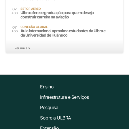
07
SETOR AÉREO
Ulbra oferece graduação para quem deseja
AGO
construir carreira na aviação
07
CONEXÃO GLOBAL
Aula internacional aproxima estudantes da Ulbra e
AGO
da Universidad de Huánuco
ver mais »
Ensino
Infraestrutura e Serviços
Pesquisa
Sobre a ULBRA
Extensão