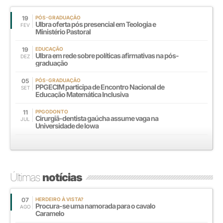
19
PÓS-GRADUAÇÃO
Ulbra oferta pós presencial em Teologia e
FEV
Ministério Pastoral
19
EDUCAÇÃO
Ulbra em rede sobre políticas afirmativas na pós-
DEZ
graduação
05
PÓS-GRADUAÇÃO
PPGECIM participa de Encontro Nacional de
SET
Educação Matemática Inclusiva
11
PPGODONTO
Cirurgiã-dentista gaúcha assume vaga na
JUL
Universidade de Iowa
Últimas
notícias
07
HERDEIRO À VISTA?
Procura-se uma namorada para o cavalo
AGO
Caramelo