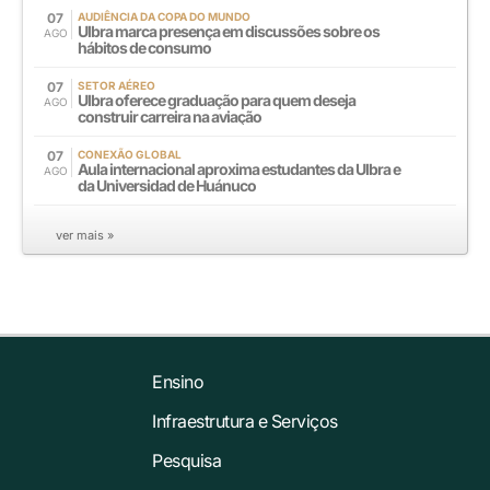
07
AUDIÊNCIA DA COPA DO MUNDO
Ulbra marca presença em discussões sobre os
AGO
hábitos de consumo
07
SETOR AÉREO
Ulbra oferece graduação para quem deseja
AGO
construir carreira na aviação
07
CONEXÃO GLOBAL
Aula internacional aproxima estudantes da Ulbra e
AGO
da Universidad de Huánuco
ver mais »
Ensino
Infraestrutura e Serviços
Pesquisa