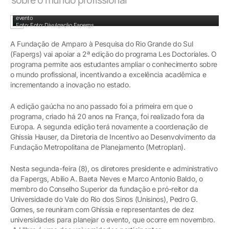
Diretores e representantes de dez universidades se reuniram para planejar o
evento
Foto: Foto: Divulgação Fapergs
A Fundação de Amparo à Pesquisa do Rio Grande do Sul
(Fapergs) vai apoiar a 2ª edição do programa Les Doctoriales. O
programa permite aos estudantes ampliar o conhecimento sobre
o mundo profissional, incentivando a excelência acadêmica e
incrementando a inovação no estado.
A edição gaúcha no ano passado foi a primeira em que o
programa, criado há 20 anos na França, foi realizado fora da
Europa. A segunda edição terá novamente a coordenação de
Ghíssia Hauser, da Diretoria de Incentivo ao Desenvolvimento da
Fundação Metropolitana de Planejamento (Metroplan).
Nesta segunda-feira (8), os diretores presidente e administrativo
da Fapergs, Abilio A. Baeta Neves e Marco Antonio Baldo, o
membro do Conselho Superior da fundação e pró-reitor da
Universidade do Vale do Rio dos Sinos (Unisinos), Pedro G.
Gomes, se reuniram com Ghíssia e representantes de dez
universidades para planejar o evento, que ocorre em novembro.