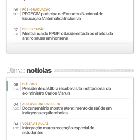
05
PÓS-GRADUAÇÃO
PPGECIM participa de Encontro Nacional de
SET
Educação Matemática Inclusiva
17
DISSERTAÇÃO
Mestranda do PPGProSaúde estuda os efeitos da
JUL
andropausa em homens
Últimas
notícias
05
DIÁLOGO
Presidente da Ulbra recebe visita institucional do
AGO
ex-ministro Carlos Marun
04
AUDIOVISUAL DA ULBRA
Documentário mostra atendimento de saúde em
AGO
indígenas e quilombolas
04
VOLTA ÀS AULAS
Integração marca recepção especial de
AGO
estudantes