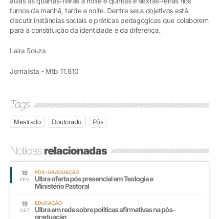
aulas às quartas-feiras à noite e quintas e sextas-feiras nos
turnos da manhã, tarde e noite. Dentre seus objetivos está
discutir instâncias sociais e práticas pedagógicas que colaborem
para a constituição da identidade e da diferença.
Laira Souza
Jornalista - Mtb 11.610
Tags
Mestrado
Doutorado
Pós
Notícias
relacionadas
19
PÓS-GRADUAÇÃO
Ulbra oferta pós presencial em Teologia e
FEV
Ministério Pastoral
19
EDUCAÇÃO
Ulbra em rede sobre políticas afirmativas na pós-
DEZ
graduação