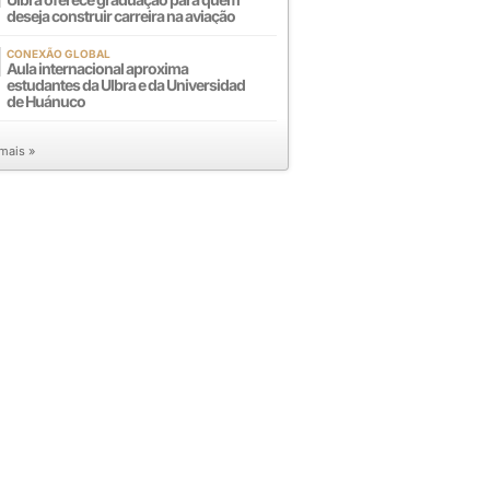
deseja construir carreira na aviação
CONEXÃO GLOBAL
Aula internacional aproxima
estudantes da Ulbra e da Universidad
de Huánuco
 mais »