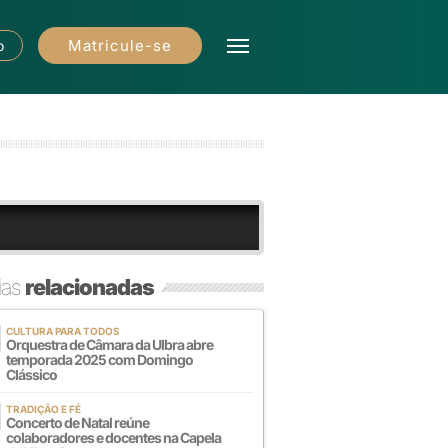
Matricule-se
o
ias
relacionadas
CULTURA PARA TODOS
Orquestra de Câmara da Ulbra abre
temporada 2025 com Domingo
Clássico
TRADIÇÃO E FÉ
Concerto de Natal reúne
colaboradores e docentes na Capela