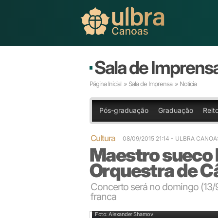
Sala de Imprens
Página Inicial
»
Sala de Imprensa
» Notícia
Pós-graduação
Graduação
Reito
Cultura
08/09/2015 21:14
- ULBRA CANOA
Maestro sueco I
Orquestra de C
Concerto será no domingo (13/9
franca
Stupel vem se destacando principalmente à frente d
Foto: Alexander Shamov