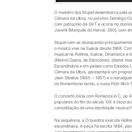
O maestro Ilya Stupel desembarca pela pr
Câmara da Ulbra, no próximo Domingo Clás
com patrocínio de GVT e ocorre no doming
Juvenil (Marquês do Herval, 280), com en
Stupel vem se destacando principalmente 
o músico vive na Suécia desde 1968. Com
musical na Polônia, Suécia, Dinamarca e 
(Malmö Opera, de Estocolmo), diretor musi
Escandinávia e em países como Estados 
Câmara da Ulbra, apresentará um program
Jean Sibelius (1865 -- 1957) e o noruegu
do Romantismo tardio, o russo Piotr Ilitch
O concerto inicia com Romanze in C, op 4
populares do fim do século XIX e início 
consolidação de uma identidade musical f
Na sequência, a Orquestra executa Holberg
escandinava. A peça foi escrita 1884, par
cujo bicentenário seria comemorado naqu