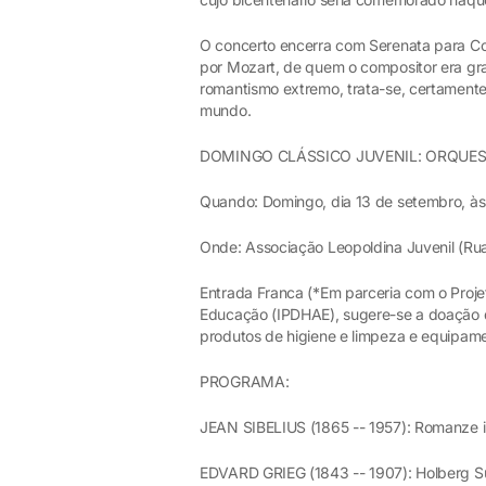
O concerto encerra com Serenata para Cor
por Mozart, de quem o compositor era gr
romantismo extremo, trata-se, certamente
mundo.
DOMINGO CLÁSSICO JUVENIL: ORQUE
Quando: Domingo, dia 13 de setembro, às
Onde: Associação Leopoldina Juvenil (Ru
Entrada Franca (*Em parceria com o Projeto
Educação (IPDHAE), sugere-se a doação d
produtos de higiene e limpeza e equipame
PROGRAMA:
JEAN SIBELIUS (1865 -- 1957): Romanze i
EDVARD GRIEG (1843 -- 1907): Holberg S