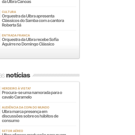
da Ulbra Canoas
CULTURA
Orquestra da Ulbra apresenta
Clássicos do Samba com a cantora
Roberta Sá
ENTRADA FRANCA
Orquestra da Ulbra recebe Sofia
Aguirre no Domingo Clássico
mas
notícias
HERDEIRO À VISTA?
Procura-se uma namorada para o
cavalo Caramelo
AUDIÊNCIA DA COPA DO MUNDO
Ulbra marca presença em
discussões sobre os hábitos de
consumo
SETOR AÉREO
Ulbra oferece graduação para quem