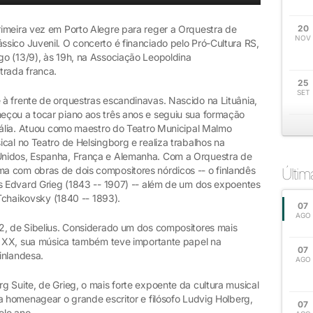
imeira vez em Porto Alegre para reger a Orquestra de
20
NOV
sico Juvenil. O concerto é financiado pelo Pró-Cultura RS,
o (13/9), às 19h, na Associação Leopoldina
trada franca.
25
SET
à frente de orquestras escandinavas. Nascido na Lituânia,
eçou a tocar piano aos três anos e seguiu sua formação
Itália. Atuou como maestro do Teatro Municipal Malmo
cal no Teatro de Helsingborg e realiza trabalhos na
Unidos, Espanha, França e Alemanha. Com a Orquestra de
a com obras de dois compositores nórdicos -- o finlandês
Últi
ês Edvard Grieg (1843 -- 1907) -- além de um dos expoentes
 Tchaikovsky (1840 -- 1893).
07
AGO
2, de Sibelius. Considerado um dos compositores mais
do XX, sua música também teve importante papel na
07
inlandesa.
AGO
 Suite, de Grieg, o mais forte expoente da cultura musical
a homenagear o grande escritor e filósofo Ludvig Holberg,
07
ele ano.