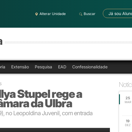
Já sou Alun
Alterar Unidade
Buscar
a
ria
Extensão
Pesquisa
EAD
Confessionalidade
Notíc
S
lya Stupel rege a
25
âmara da Ulbra
MAR
), no Leopoldina Juvenil, com entrada
19
e orquestras escandinavas
DEZ