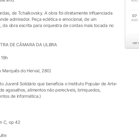
AGO
das, de Tchaikovsky. A obra foi diretamente influenciada
07
ande admirador. Peça eclética e emocional, de um
AGO
, da obra escrita para orquestra de cordas mais tocada no
ver
STRA DE CÂMARA DA ULBRA
 19h
a Marquês do Herval, 280)
 Juvenil Solidário que beneficia o Instituto Popular de Arte-
e agasalhos, alimentos não perecíveis, brinquedos,
ntos de informática.)
n C, op 42
uite