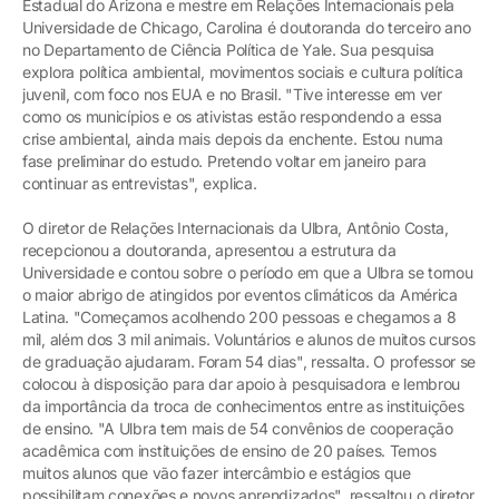
Estadual do Arizona e mestre em Relações Internacionais pela
Universidade de Chicago, Carolina é doutoranda do terceiro ano
no Departamento de Ciência Política de Yale. Sua pesquisa
explora política ambiental, movimentos sociais e cultura política
juvenil, com foco nos EUA e no Brasil. "Tive interesse em ver
como os municípios e os ativistas estão respondendo a essa
crise ambiental, ainda mais depois da enchente. Estou numa
fase preliminar do estudo. Pretendo voltar em janeiro para
continuar as entrevistas", explica.
O diretor de Relações Internacionais da Ulbra, Antônio Costa,
recepcionou a doutoranda, apresentou a estrutura da
Universidade e contou sobre o período em que a Ulbra se tornou
o maior abrigo de atingidos por eventos climáticos da América
Latina. "Começamos acolhendo 200 pessoas e chegamos a 8
mil, além dos 3 mil animais. Voluntários e alunos de muitos cursos
de graduação ajudaram. Foram 54 dias", ressalta. O professor se
colocou à disposição para dar apoio à pesquisadora e lembrou
da importância da troca de conhecimentos entre as instituições
de ensino. "A Ulbra tem mais de 54 convênios de cooperação
acadêmica com instituições de ensino de 20 países. Temos
muitos alunos que vão fazer intercâmbio e estágios que
possibilitam conexões e novos aprendizados", ressaltou o diretor