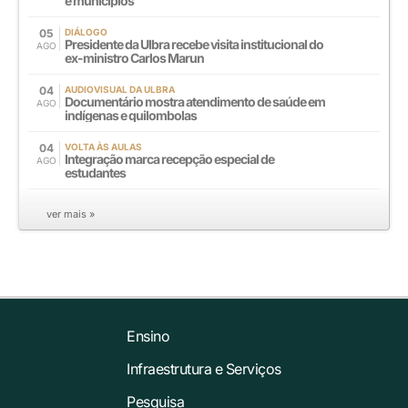
e municípios
05
DIÁLOGO
Presidente da Ulbra recebe visita institucional do
AGO
ex-ministro Carlos Marun
04
AUDIOVISUAL DA ULBRA
Documentário mostra atendimento de saúde em
AGO
indígenas e quilombolas
04
VOLTA ÀS AULAS
Integração marca recepção especial de
AGO
estudantes
ver mais »
Ensino
Infraestrutura e Serviços
Pesquisa