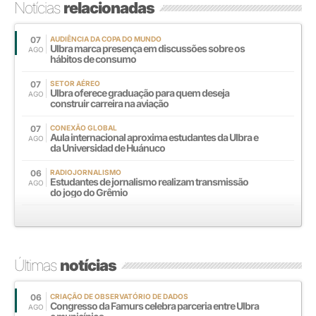
Notícias
relacionadas
07
AUDIÊNCIA DA COPA DO MUNDO
Ulbra marca presença em discussões sobre os
AGO
hábitos de consumo
07
SETOR AÉREO
Ulbra oferece graduação para quem deseja
AGO
construir carreira na aviação
07
CONEXÃO GLOBAL
Aula internacional aproxima estudantes da Ulbra e
AGO
da Universidad de Huánuco
06
RADIOJORNALISMO
Estudantes de jornalismo realizam transmissão
AGO
do jogo do Grêmio
Últimas
notícias
06
CRIAÇÃO DE OBSERVATÓRIO DE DADOS
Congresso da Famurs celebra parceria entre Ulbra
AGO