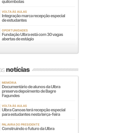
quilombolas
VOLTA ÀS AULAS
Integração marca recepção especial
de estudantes
OPORTUNIDADES
Fundação Ulbra está com 30 vagas
abertas de estágio
mas
notícias
MEMÓRIA
Documentário de alunos da Ulbra
preserva depoimento de Bagre
Fagundes
VOLTA ÀS AULAS
Ulbra Canoas terá recepção especial
para estudantes nesta terça-feira
PALAVRA DO PRESIDENTE
Construindo o futuro da Ulbra