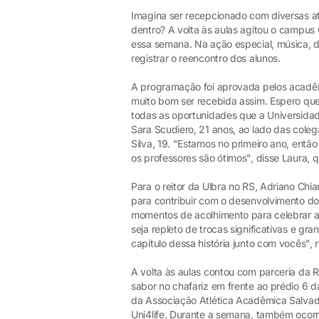
Imagina ser recepcionado com diversas at
dentro? A volta às aulas agitou o campus 
essa semana. Na ação especial, música, di
registrar o reencontro dos alunos.
A programação foi aprovada pelos acadê
muito bom ser recebida assim. Espero que
todas as oportunidades que a Universidad
Sara Scudiero, 21 anos, ao lado das coleg
Silva, 19. "Estamos no primeiro ano, entã
os professores são ótimos", disse Laura,
Para o reitor da Ulbra no RS, Adriano Ch
para contribuir com o desenvolvimento d
momentos de acolhimento para celebrar 
seja repleto de trocas significativas e gr
capítulo dessa história junto com vocês", r
A volta às aulas contou com parceria da
sabor no chafariz em frente ao prédio 6 
da Associação Atlética Acadêmica Salvado
Uni4life. Durante a semana, também ocorr