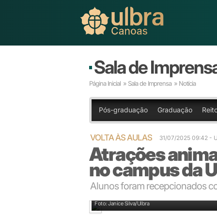
Sala de Imprens
Página Inicial
»
Sala de Imprensa
» Notícia
Pós-graduação
Graduação
Reito
VOLTA ÀS AULAS
31/07/2025 09:42 
Atrações anima
no campus da U
Alunos foram recepcionados co
Ações ocorreram nos prédios 1 e 6 da Universidade
Foto: Janice Silva/Ulbra