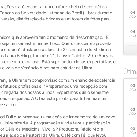
rações e até encontrar um chafariz cheio de energético
Canoas da Universidade Luterana do Brasil (Ulbra) durante
04
AGO
versão, distribuição de brindes e um totem de fotos para
04
AGO
micos que aproveitaram o momento de descontração. "É
 seja um semestre maravilhoso. Quero crescer e aproveitar
e oferece", destacou a aluna do 2° semestre de Medicina
as Laura Behling, também 21, Larissa Coletto, 20, e Anny da
o tudo é muito curioso. Está superando minhas expectativas e
 que veio de Venâncio Aires para estudar na Ulbra.
Últi
iarani, a Ulbra tem compromisso com um ensino de excelência
03
os futuros profissionais. "Preparamos uma recepção com
AGO
a chegada dos nossos alunos. Esperamos que o semestre
andes conquistas. A Ulbra está pronta para trilhar mais um
essaltou.
03
AGO
 Red Bull que promoveu uma ação de lançamento de um novo
da Universidade. A programação ainda teve a participação
r Célia da Medicina, Vivo, SP Produtora, Rádio Mix e
03
AGO
eu a ação da Pastoral da Ulbra, Café com Fé, que levou