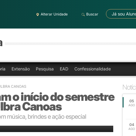
Já sou Alun
Alterar Unidade
Buscar
a
ria
Extensão
Pesquisa
EAD
Confessionalidade
Notíc
- ULBRA CANOAS
m o início do semestre
05
lbra Canoas
AGO
m música, brindes e ação especial
04
AGO