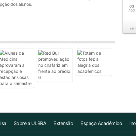
cepção dos alunos.
03
AGO
ver
isa
Sobre a ULBRA
Extensão
Espaço Acadêmico
In