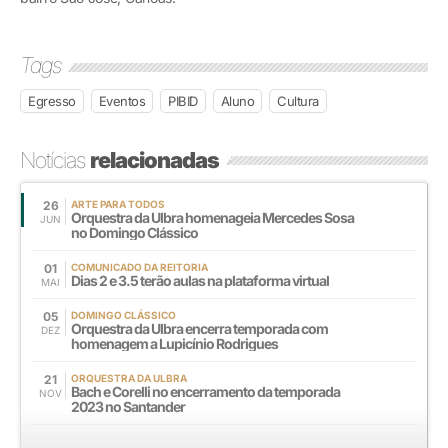
Tags
Egresso
Eventos
PIBID
Aluno
Cultura
Notícias
relacionadas
26
ARTE PARA TODOS
Orquestra da Ulbra homenageia Mercedes Sosa
JUN
no Domingo Clássico
01
COMUNICADO DA REITORIA
Dias 2 e 3.5 terão aulas na plataforma virtual
MAI
05
DOMINGO CLÁSSICO
Orquestra da Ulbra encerra temporada com
DEZ
homenagem a Lupicínio Rodrigues
21
ORQUESTRA DA ULBRA
Bach e Corelli no encerramento da temporada
NOV
2023 no Santander