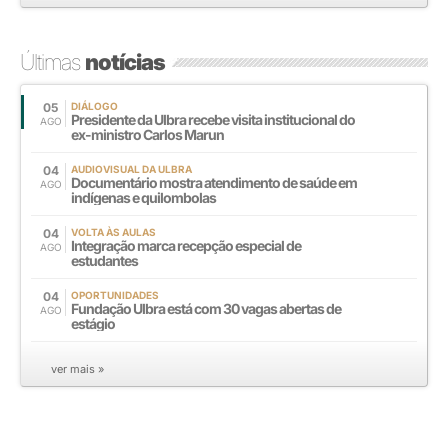
Últimas
notícias
05
DIÁLOGO
Presidente da Ulbra recebe visita institucional do
AGO
ex-ministro Carlos Marun
04
AUDIOVISUAL DA ULBRA
Documentário mostra atendimento de saúde em
AGO
indígenas e quilombolas
04
VOLTA ÀS AULAS
Integração marca recepção especial de
AGO
estudantes
04
OPORTUNIDADES
Fundação Ulbra está com 30 vagas abertas de
AGO
estágio
ver mais »